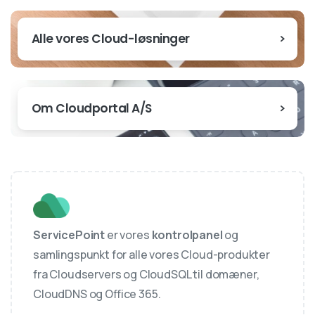
Alle vores Cloud-løsninger
Om Cloudportal A/S
ServicePoint
er vores
kontrolpanel
og
samlingspunkt for alle vores Cloud-produkter
fra Cloudservers og CloudSQL til domæner,
CloudDNS og Office 365.