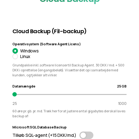
Cloud Backup (Fil-backup)
Operativsystem (Software Agent Licens)
Windows
Linux
Grundpakke inkl. software licenser til Backup Agent. 30 DKK / md. + 500
DKK i oprettelse (engangsbeløb). Vi sætter det op i samarbejde med
kunden, og tjekker alt virker.
Datamængde
25 GB
25
1000
60 øre pr. gb. pr. md. Træk her for at justere antal gigabytes der skal laves
backup af:
Microsoft SQL Database Backup
Tilkøb SQL-agent (+15 DKK/md.)