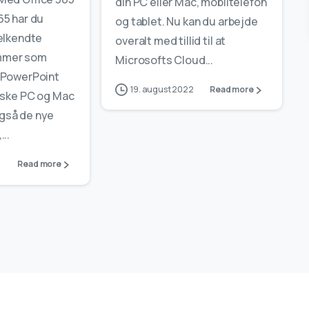
din PC eller Mac, mobiltelefon
65 har du
og tablet. Nu kan du arbejde
velkendte
overalt med tillid til at
mmer som
Microsofts Cloud...
 PowerPoint
19. august 2022
Read more
siske PC og Mac
gså de nye
..
Read more