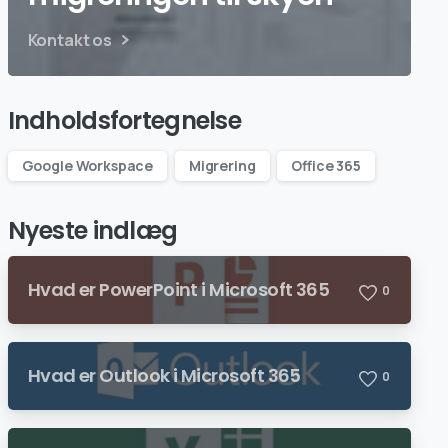
Kontakt os
Indholdsfortegnelse
Google Workspace
Migrering
Office 365
Nyeste indlæg
Hvad er PowerPoint i Microsoft 365
0
Hvad er Outlook i Microsoft 365
0