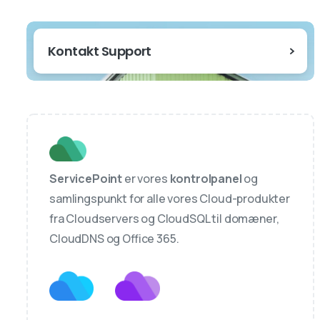
Kontakt Support
ServicePoint
er vores
kontrolpanel
og
samlingspunkt for alle vores Cloud-produkter
fra Cloudservers og CloudSQL til domæner,
CloudDNS og Office 365.