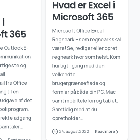
Hvad er Excel i
Microsoft 365
 i
Microsoft Office Excel
ft 365
Regneark – som regneark skal
ce Outlook E-
være! Se, rediger eller opret
kommunikation
regneark hvor som helst. Kom
rtigeste og
hurtigt i gang med den
ail
velkendte
il fra Office
brugergrænseflade og
ng til en
formler på både din PC, Mac
 udgave af det
samt mobiltelefon og tablet.
ook program.
Samtidig med at du
direkte adgang
opretholder...
 samtaler...
24. august 2022
Read more
2
Read more