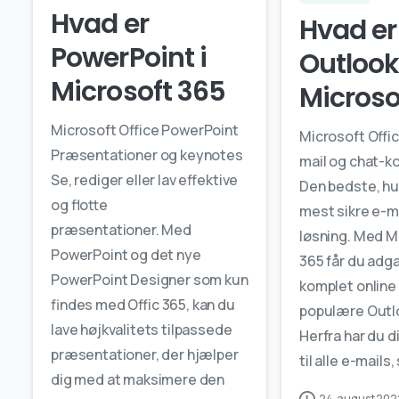
Hvad er
Hvad er
PowerPoint i
Outlook
Microsoft 365
Microso
Microsoft Office PowerPoint
Microsoft Offi
Præsentationer og keynotes
mail og chat-
Se, rediger eller lav effektive
Den bedste, hu
og flotte
mest sikre e-m
præsentationer. Med
løsning. Med Ma
PowerPoint og det nye
365 får du adga
PowerPoint Designer som kun
komplet online
findes med Offic 365, kan du
populære Outl
lave højkvalitets tilpassede
Herfra har du 
præsentationer, der hjælper
til alle e-mails,
dig med at maksimere den
24. august 202