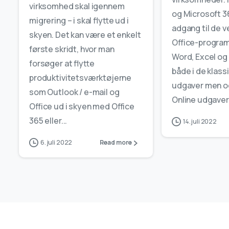
virksomhed skal igennem
og Microsoft 3
migrering – i skal flytte ud i
adgang til de 
skyen. Det kan være et enkelt
Office-progra
første skridt, hvor man
Word, Excel og
forsøger at flytte
både i de klas
produktivitetsværktøjerne
udgaver men o
som Outlook / e-mail og
Online udgaver,.
Office ud i skyen med Office
365 eller...
14. juli 2022
6. juli 2022
Read more