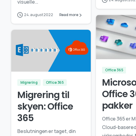
visuelle...
24. august 2022
Read more
0
Office 365
Microso
Migrering
Office 365
Office 
Migrering til
pakker
skyen: Office
365
Office 365 er M
Cloud-baserede
Beslutningen er taget, din
virksomheder. 