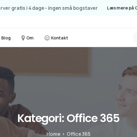
ver gratis i 4 dage - ingen små bogstaver
Læs mere på 
Blog
Om
Kontakt
Kategori:
Office
365
Home
Office 365