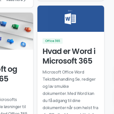
0
0
Office 365
Hvad er Word i
Microsoft 365
ft og
Microsoft Office Word
365
Tekstbehandling Se, rediger
og lav smukke
dokumenter. Med Word kan
icrosofts
du få adgang til dine
 løsninger til
dokumenter når som helst fra
Med Office 365